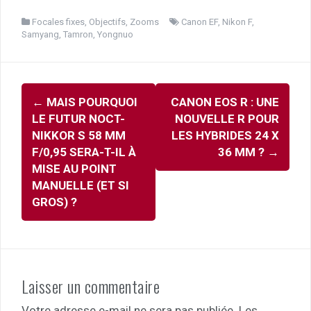
Focales fixes
,
Objectifs
,
Zooms
Canon EF
,
Nikon F
,
Samyang
,
Tamron
,
Yongnuo
Navigation
←
MAIS POURQUOI
CANON EOS R : UNE
d'article
LE FUTUR NOCT-
NOUVELLE R POUR
NIKKOR S 58 MM
LES HYBRIDES 24 X
F/0,95 SERA-T-IL À
36 MM ?
→
MISE AU POINT
MANUELLE (ET SI
GROS) ?
Laisser un commentaire
Votre adresse e-mail ne sera pas publiée.
Les