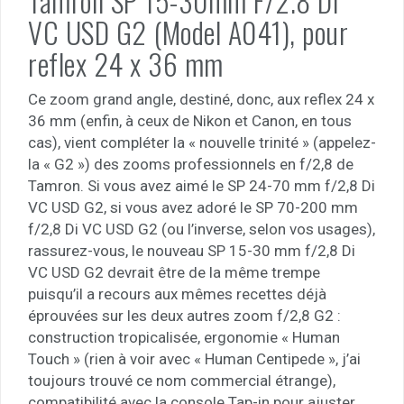
Tamron SP 15-30mm F/2.8 Di
VC USD
G2
(Model A041), pour
reflex 24 x 36 mm
Ce zoom grand angle, destiné, donc, aux reflex 24 x
36 mm (enfin, à ceux de Nikon et Canon, en tous
cas), vient compléter la « nouvelle trinité » (appelez-
la « G2 ») des zooms professionnels en f/2,8 de
Tamron. Si vous avez aimé le SP 24-70 mm f/2,8 Di
VC USD G2, si vous avez adoré le SP 70-200 mm
f/2,8 Di VC USD G2 (ou l’inverse, selon vos usages),
rassurez-vous, le nouveau SP 15-30 mm f/2,8 Di
VC USD G2 devrait être de la même trempe
puisqu’il a recours aux mêmes recettes déjà
éprouvées sur les deux autres zoom f/2,8 G2 :
construction tropicalisée, ergonomie « Human
Touch » (rien à voir avec « Human Centipede », j’ai
toujours trouvé ce nom commercial étrange),
compatibilité avec la console Tap-in pour ajuster